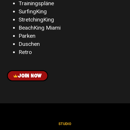
Trainingspläne
SurfingKing
StretchingKing
BeachKing Miami
Parken
Duschen
Retro
JOIN NOW
STUDIO