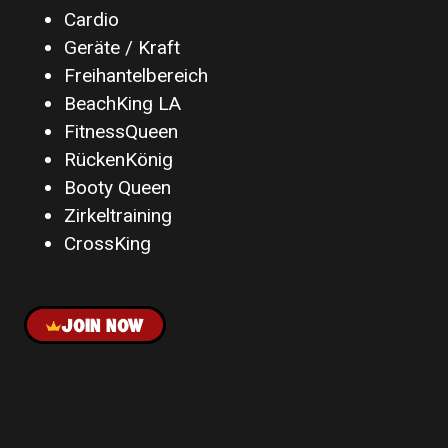
Cardio
Geräte / Kraft
Freihantelbereich
BeachKing LA
FitnessQueen
RückenKönig
Booty Queen
Zirkeltraining
CrossKing
JOIN NOW