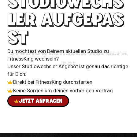
STUDIOWECHS
LER AUFGEPAS
ST
STUDIOWECHSLER AUFGEPA
Du möchtest von Deinem aktuellen Studio zu
SST
FitnessKing wechseln?
Unser Studiowechsler Angebot ist genau das richtige
für Dich:
Direkt bei FitnessKing durchstarten
Keine Sorgen um deinen vorherigen Vertrag
JETZT ANFRAGEN