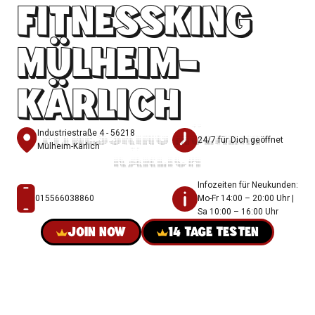
FITNESSKING
MÜLHEIM-
KÄRLICH
FITNESSKING MÜLHEIM-
Industriestraße 4 - 56218
24/7 für Dich geöffnet
Mülheim-Kärlich
KÄRLICH
Infozeiten für Neukunden:
015566038860
Mo-Fr 14:00 – 20:00 Uhr |
Sa 10:00 – 16:00 Uhr
JOIN NOW
14 TAGE TESTEN